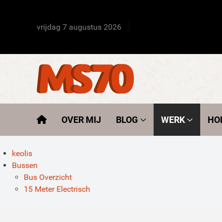
vrijdag 7 augustus 2026
OVER MIJ
BLOG
WERK
HO
keolis
Bussen
Bus Overzicht
15 Meter Electrisch