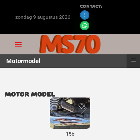
Contact:
zondag 9 augustus 2026
≡
Motormodel
Motor Model
0
15b